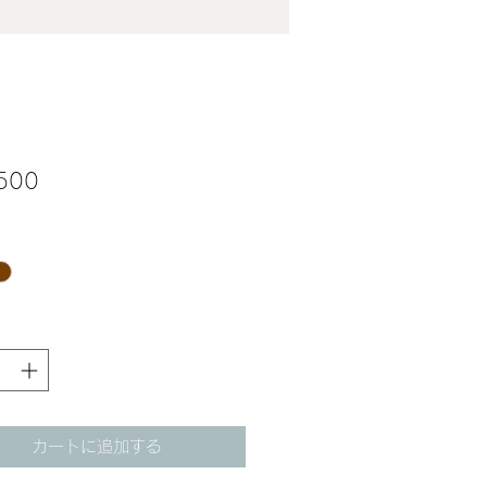
価
500
格
カートに追加する