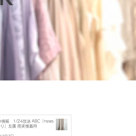
A情報 1/24放送 ABC「news
り」友廣 南実様着用