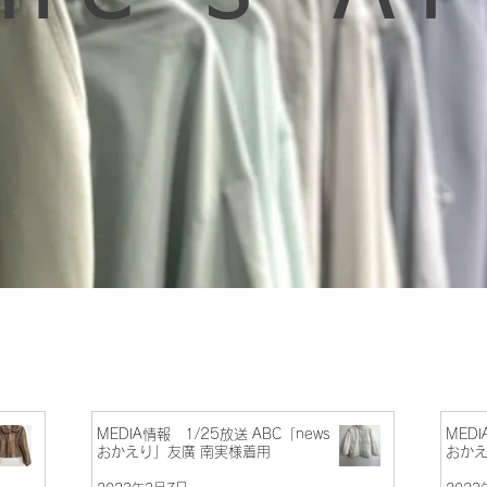
MEDIA情報 1/25放送 ABC「news
MEDI
おかえり」友廣 南実様着用
おかえ