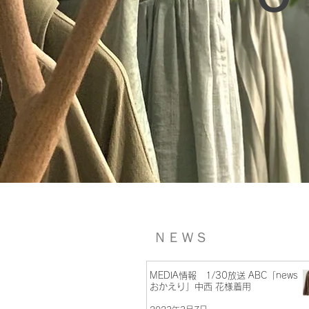
ＮＥＷＳ
MEDIA情報 1/30放送 ABC「news
おかえり」中西 花様着用